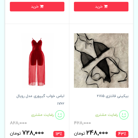
خرید
خرید
بیکینی فانتزی ۲۸۱۵
لباس خواب گیپوری مدل رویال
۱۷۶۲
رضایت مشتری
رضایت مشتری
828,000
428,000
728,000
248,000
تومان
تومان
13٪
43٪