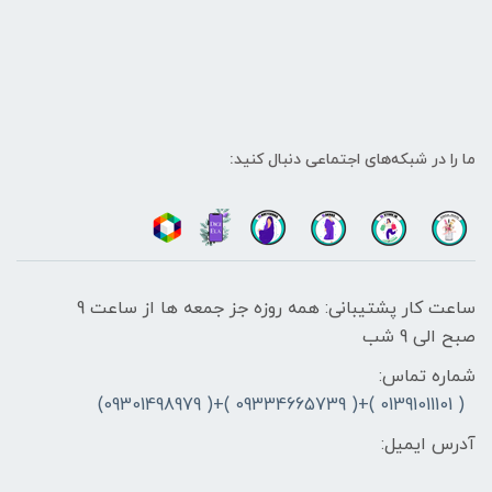
ما را در شبکه‌های اجتماعی دنبال کنید:
ساعت کار پشتیبانی: همه روزه جز جمعه ها از ساعت 9
صبح الی 9 شب
شماره تماس:
( 01391011101 )+( 09334665739 )+( 09301498979)
آدرس ایمیل: