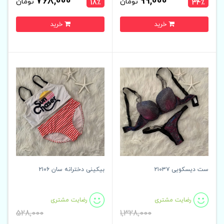
768,000
99,000
تومان
تومان
18٪
34٪
خرید
خرید
ست دیسکویی ۲۱۰۳۷
بیکینی دخترانه سان ۲۱۰۶
رضایت مشتری
رضایت مشتری
528,000
1,328,000