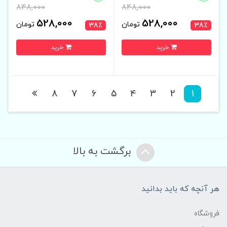
848,000
848,000
528,000
528,000
تومان
تومان
38٪
38٪
خرید
خرید
8
7
6
5
4
3
2
1
برگشت به بالا
هر آنچه که باید بدانید
فروشگاه