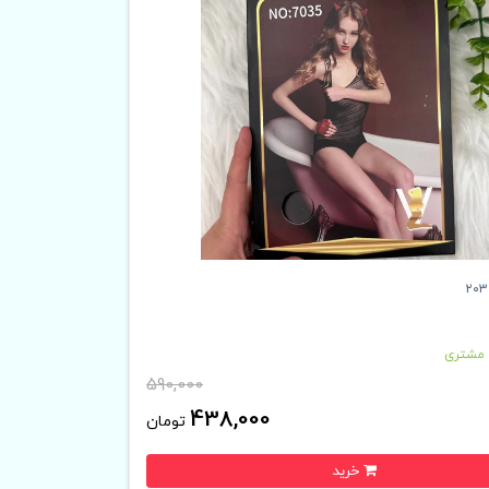
 مشتری
590,000
438,000
تومان
خرید