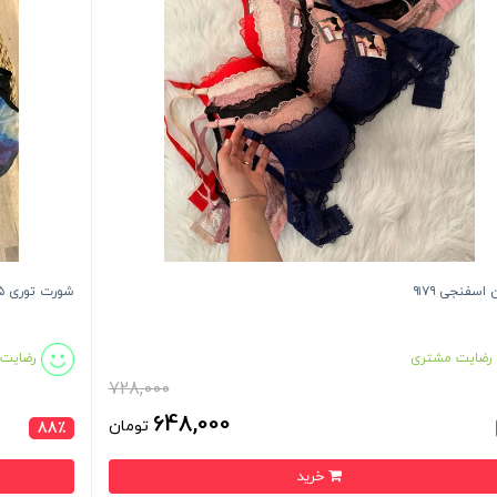
اسفنجی ۹۱۷۹
شورت توری ۲۷۱۵
رضایت مشتری
رضایت
728,000
648,000
تومان
88٪
خرید