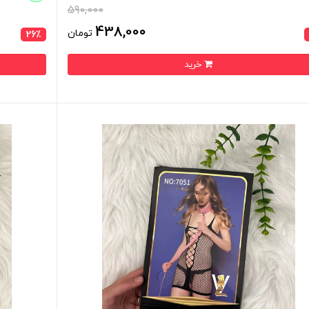
590,000
438,000
تومان
26٪
خرید