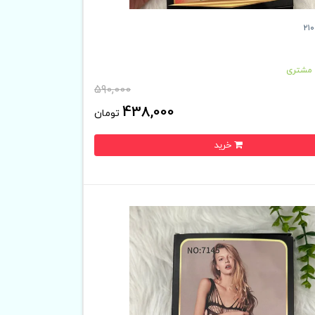
 مشتری
590,000
438,000
تومان
خرید