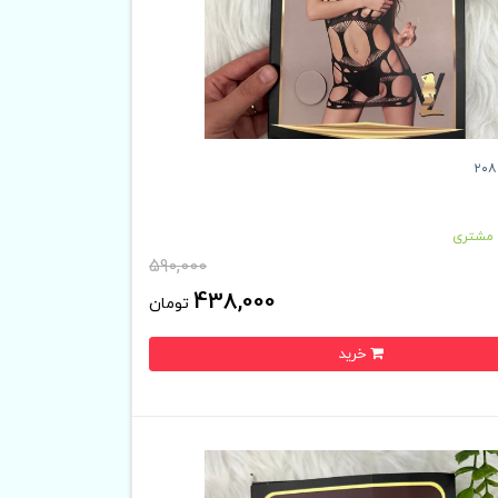
 مشتری
590,000
438,000
تومان
خرید