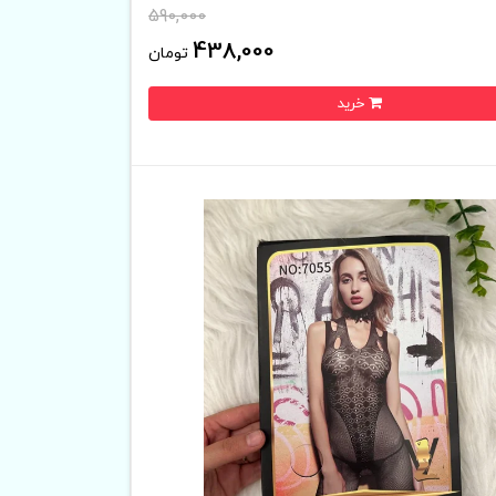
590,000
438,000
تومان
خرید