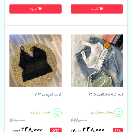
خرید
خرید
نیم تنه باشگاهی ۴۶۱۵
کراپ گیپوری ۷۱۹۷
رضایت مشتری
رضایت مشتری
598,000
428,000
248,000
348,000
تومان
تومان
59٪
19٪