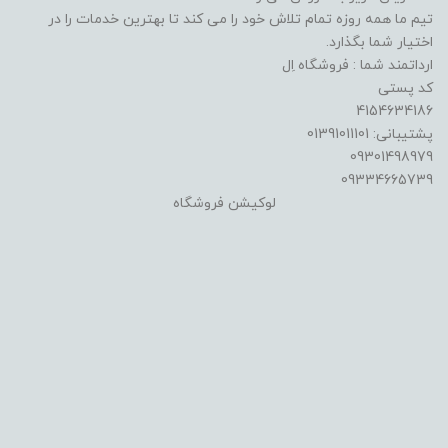
تیم ما همه روزه تمام تلاش خود را می کند تا بهترین خدمات را در
اختیار شما بگذارد.
ارداتمند شما : فروشگاه اِل
کد پستی
4154634186
پشتیبانی: 01391011101
09301498979
09334665739
لوکیشن فروشگاه