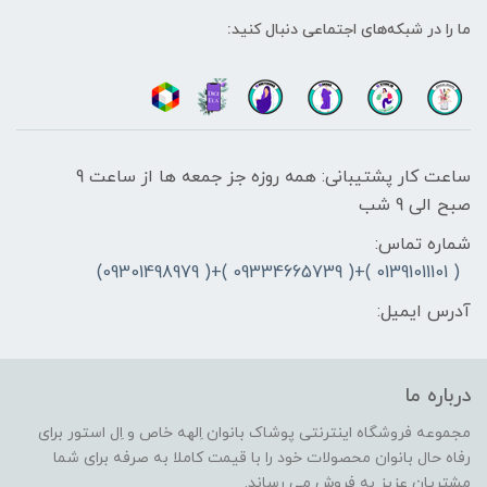
ما را در شبکه‌های اجتماعی دنبال کنید:
ساعت کار پشتیبانی: همه روزه جز جمعه ها از ساعت 9
صبح الی 9 شب
شماره تماس:
( 01391011101 )+( 09334665739 )+( 09301498979)
آدرس ایمیل:
درباره ما
مجموعه فروشگاه اینترنتی پوشاک بانوان اِلهه خاص و اِل استور برای
رفاه حال بانوان محصولات خود را با قیمت کاملا به صرفه برای شما
مشتریان عزیز به فروش می رساند.