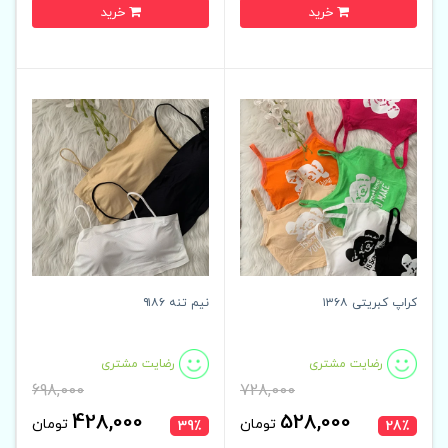
خرید
خرید
کراپ کبریتی ۱۳۶۸
نیم تنه ۹۱۸۶
رضایت مشتری
رضایت مشتری
698,000
728,000
428,000
528,000
تومان
تومان
39٪
28٪