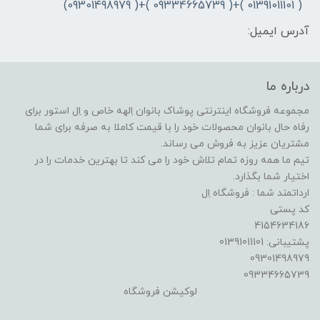
( 01391011101 )+( 09334665739 )+( 09301498979)
آدرس ایمیل:
درباره ما
مجموعه فروشگاه اینترنتی پوشاک بانوان اِلهه خاص و اِل استور برای
رفاه حال بانوان محصولات خود را با قیمت کاملا به صرفه برای شما
مشتریان عزیز به فروش می رساند.
تیم ما همه روزه تمام تلاش خود را می کند تا بهترین خدمات را در
اختیار شما بگذارد.
ارداتمند شما : فروشگاه اِل
کد پستی
4154634186
پشتیبانی: 01391011101
09301498979
09334665739
لوکیشن فروشگاه