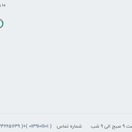
ما ر
9 شب
شماره تماس:
( 01391011101 )+( 09334665739 )+( 09301498979)