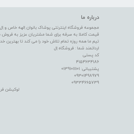
درباره ما
مجموعه فروشگاه اینترنتی پوشاک بانوان اِلهه خاص و اِل ا
قیمت کاملا به صرفه برای شما مشتریان عزیز به فروش م
تیم ما همه روزه تمام تلاش خود را می کند تا بهترین خدما
ارداتمند شما : فروشگاه اِل
کد پستی
4154634186
پشتیبانی: 01391011101
09301498979
09334665739
لوکیشن فر