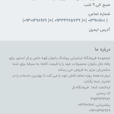
صبح الی 9 شب
شماره تماس:
( 01391011101 )+( 09334665739 )+( 09301498979)
آدرس ایمیل:
درباره ما
مجموعه فروشگاه اینترنتی پوشاک بانوان اِلهه خاص و اِل استور برای
رفاه حال بانوان محصولات خود را با قیمت کاملا به صرفه برای شما
مشتریان عزیز به فروش می رساند.
تیم ما همه روزه تمام تلاش خود را می کند تا بهترین خدمات را در
اختیار شما بگذارد.
ارداتمند شما : فروشگاه اِل
کد پستی
4154634186
پشتیبانی: 01391011101
09301498979