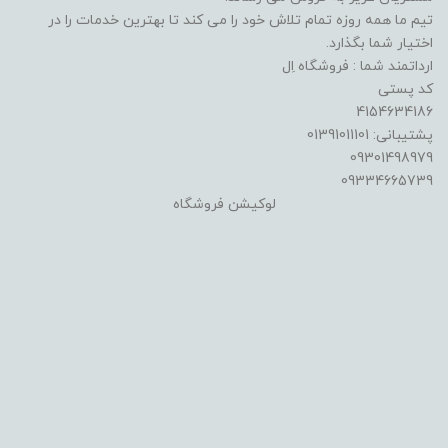
تیم ما همه روزه تمام تلاش خود را می کند تا بهترین خدمات را در
اختیار شما بگذارد.
ارداتمند شما : فروشگاه اِل
کد پستی
4154634186
پشتیبانی: 01391011101
09301498979
09334665739
لوکیشن فروشگاه