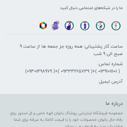
ما را در شبکه‌های اجتماعی دنبال کنید:
ساعت کار پشتیبانی: همه روزه جز جمعه ها از ساعت 9
صبح الی 9 شب
شماره تماس:
( 01391011101 )+( 09334665739 )+( 09301498979)
آدرس ایمیل:
درباره ما
مجموعه فروشگاه اینترنتی پوشاک بانوان اِلهه خاص و اِل استور برای
رفاه حال بانوان محصولات خود را با قیمت کاملا به صرفه برای شما
مشتریان عزیز به فروش می رساند.