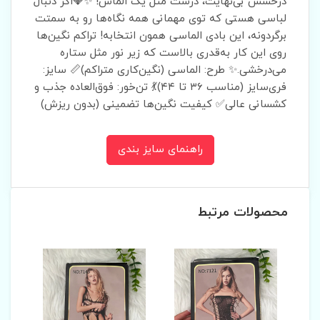
درخشش بی‌نهایت، درست مثل یک الماس! ✨💎اگر دنبال
لباسی هستی که توی مهمانی همه نگاه‌ها رو به سمتت
برگردونه، این بادی الماسی همون انتخابه! تراکم نگین‌ها
روی این کار به‌قدری بالاست که زیر نور مثل ستاره
می‌درخشی.✨ طرح: الماسی (نگین‌کاری متراکم)📏 سایز:
فری‌سایز (مناسب ۳۶ تا ۴۴)💃 تن‌خور: فوق‌العاده جذب و
کشسانی عالی✅ کیفیت نگین‌ها تضمینی (بدون ریزش)
راهنمای سایز بندی
محصولات مرتبط