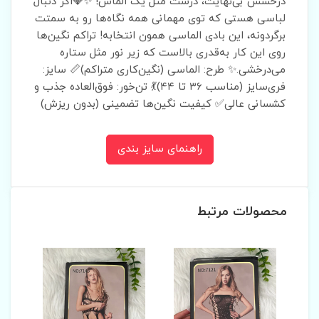
درخشش بی‌نهایت، درست مثل یک الماس! ✨💎اگر دنبال
لباسی هستی که توی مهمانی همه نگاه‌ها رو به سمتت
برگردونه، این بادی الماسی همون انتخابه! تراکم نگین‌ها
روی این کار به‌قدری بالاست که زیر نور مثل ستاره
می‌درخشی.✨ طرح: الماسی (نگین‌کاری متراکم)📏 سایز:
فری‌سایز (مناسب ۳۶ تا ۴۴)💃 تن‌خور: فوق‌العاده جذب و
کشسانی عالی✅ کیفیت نگین‌ها تضمینی (بدون ریزش)
راهنمای سایز بندی
محصولات مرتبط