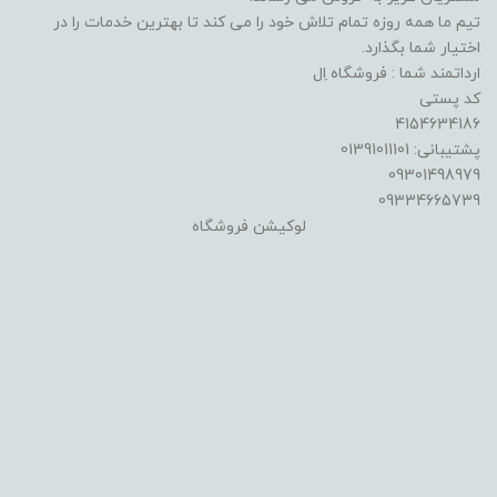
تیم ما همه روزه تمام تلاش خود را می کند تا بهترین خدمات را در
اختیار شما بگذارد.
ارداتمند شما : فروشگاه اِل
کد پستی
4154634186
پشتیبانی: 01391011101
09301498979
09334665739
لوکیشن فروشگاه