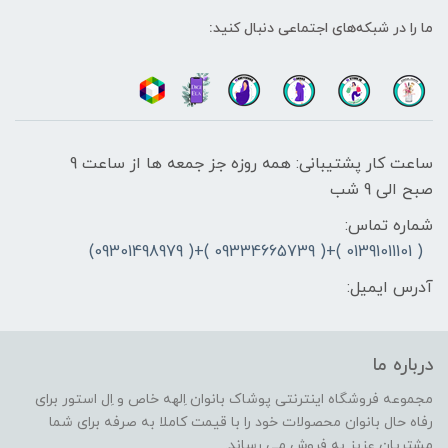
ما را در شبکه‌های اجتماعی دنبال کنید:
ساعت کار پشتیبانی: همه روزه جز جمعه ها از ساعت 9
صبح الی 9 شب
شماره تماس:
( 01391011101 )+( 09334665739 )+( 09301498979)
آدرس ایمیل:
درباره ما
مجموعه فروشگاه اینترنتی پوشاک بانوان اِلهه خاص و اِل استور برای
رفاه حال بانوان محصولات خود را با قیمت کاملا به صرفه برای شما
مشتریان عزیز به فروش می رساند.