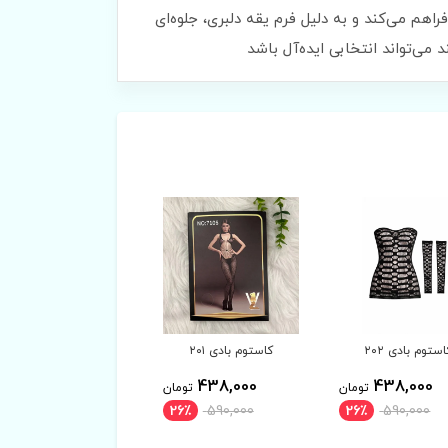
اهم می‌کند و به دلیل فرم یقه دلبری، جلوه‌ای
می‌تواند انتخابی ایده‌آل باشد
استوم بادی ۲۰۱
فیشنت نگینی ۵۶۱۰۷
ست فانتزی ۱۴۸۲
298,000
438,000
438,000
تومان
تومان
توم
26٪
590,000
26٪
590,000