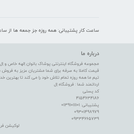
ساعت کار پشتیبانی: همه روزه جز جمعه ها از ساعت 9 صبح الی 
درباره ما
مجموعه فروشگاه اینترنتی پوشاک بانوان اِلهه خاص و اِل ا
قیمت کاملا به صرفه برای شما مشتریان عزیز به فروش م
تیم ما همه روزه تمام تلاش خود را می کند تا بهترین خدما
ارداتمند شما : فروشگاه اِل
کد پستی
4154634186
پشتیبانی: 01391011101
09301498979
09334665739
لوکیشن فر