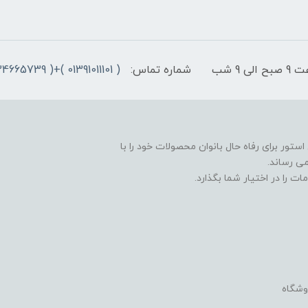
9 شب
شماره تماس:
( 01391011101 )+( 09334665739 )+( 09301498979)
ستور برای رفاه حال بانوان محصولات خود را با
ی رساند.
ت را در اختیار شما بگذارد.
وشگاه