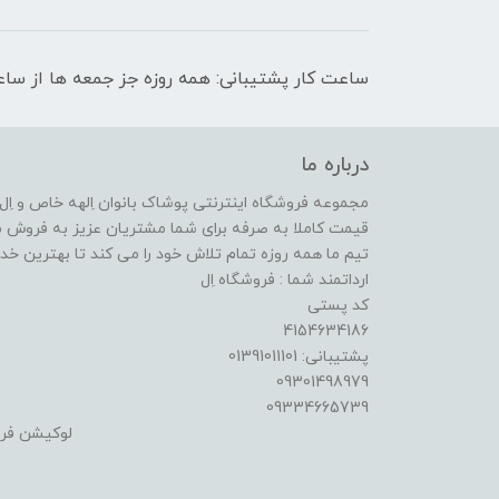
ساعت کار پشتیبانی: همه روزه جز جمعه ها از ساعت 9 صبح الی 
درباره ما
مجموعه فروشگاه اینترنتی پوشاک بانوان اِلهه خاص و اِل ا
قیمت کاملا به صرفه برای شما مشتریان عزیز به فروش م
تیم ما همه روزه تمام تلاش خود را می کند تا بهترین خدما
ارداتمند شما : فروشگاه اِل
کد پستی
4154634186
پشتیبانی: 01391011101
09301498979
09334665739
لوکیشن فر