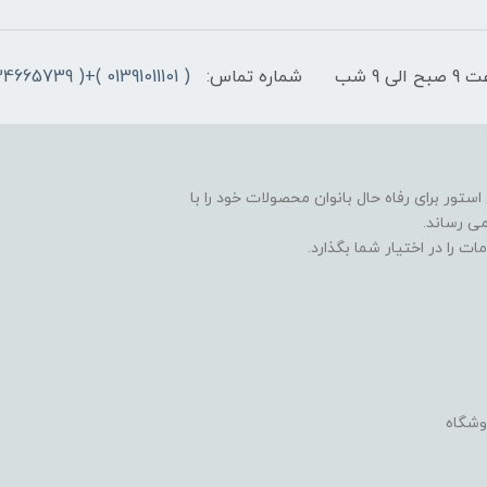
9 شب
شماره تماس:
( 01391011101 )+( 09334665739 )+( 09301498979)
ستور برای رفاه حال بانوان محصولات خود را با
ی رساند.
ت را در اختیار شما بگذارد.
وشگاه