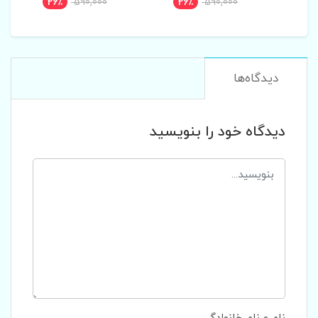
26٪
590,000
26٪
590,000
2
دیدگاه‌ها
دیدگاه خود را بنویسید