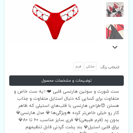
مشکی
قرمز
انتخاب رنگ:
توضیحات و مشخصات محصول
ست شورت و سوتین هارنسی قلبی ❤️✨یه ست خاص و
متفاوت برای کسایی که دنبال استایل متفاوت و جذاب
هستن 😍طراحی هارنسی با قلب‌های استیلی که ظاهر
کار رو خیلی خاص‌تر کرده 🔥ویژگی‌ها:💎 مدل هارنسی💎
بدون پد (فرم طبیعی)💎 فری سایز مناسب ۶۰ تا ۸۰💎
یراق قلبی استیل💎 بند پشت گردنی قابل تنظیمهم