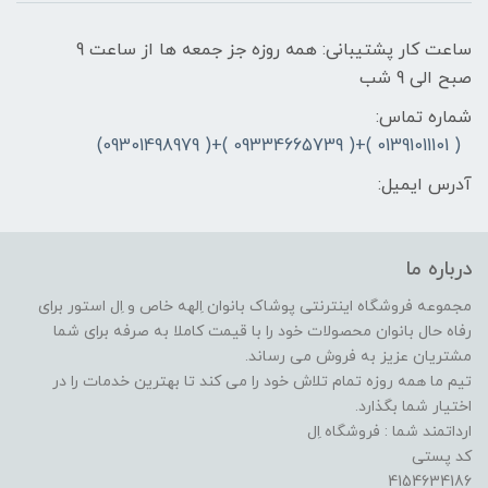
ساعت کار پشتیبانی: همه روزه جز جمعه ها از ساعت 9
صبح الی 9 شب
شماره تماس:
( 01391011101 )+( 09334665739 )+( 09301498979)
آدرس ایمیل:
درباره ما
مجموعه فروشگاه اینترنتی پوشاک بانوان اِلهه خاص و اِل استور برای
رفاه حال بانوان محصولات خود را با قیمت کاملا به صرفه برای شما
مشتریان عزیز به فروش می رساند.
تیم ما همه روزه تمام تلاش خود را می کند تا بهترین خدمات را در
اختیار شما بگذارد.
ارداتمند شما : فروشگاه اِل
کد پستی
4154634186