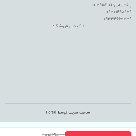
پشتیبانی: 01391011101
09301498979
09334665739
لوکیشن فروشگاه
ساخت سایت توسط
Portal
698,000 تومان