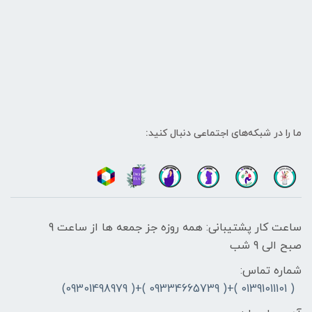
ما را در شبکه‌های اجتماعی دنبال کنید:
ساعت کار پشتیبانی: همه روزه جز جمعه ها از ساعت 9
صبح الی 9 شب
شماره تماس:
( 01391011101 )+( 09334665739 )+( 09301498979)