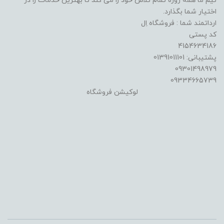
تیم ما همه روزه تمام تلاش خود را می کند تا بهترین خدمات را در
اختیار شما بگذارد.
ارداتمند شما : فروشگاه اِل
کد پستی
4154634186
پشتیبانی: 01391011101
09301498979
09334665739
لوکیشن فروشگاه