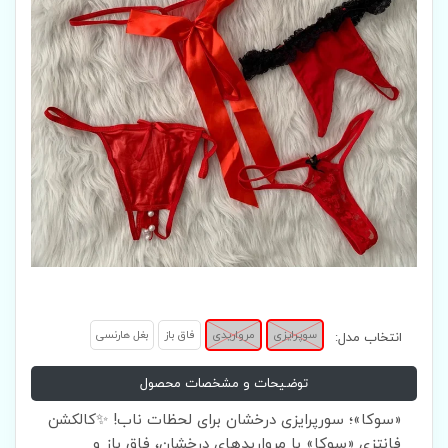
سوپرایزی
مرواریدی
فاق باز
بغل هارنسی
انتخاب مدل:
توضیحات و مشخصات محصول
«سوکا»؛ سورپرایزی درخشان برای لحظات ناب! ✨کالکشن
فانتزی «سوکا» با مرواریدهای درخشان، فاق باز و