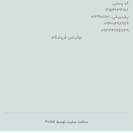
کد پستی
4154634186
پشتیبانی: 01391011101
09301498979
09334665739
لوکیشن فروشگاه
ساخت سایت توسط
Portal