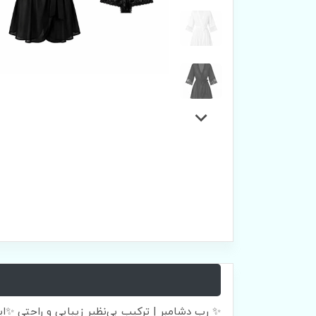
✨ رب دشامبر | ترکیب بی‌نظیر زیبایی و راحتی ✨