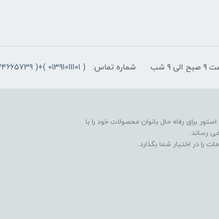
9 شب
شماره تماس:
( 01391011101 )+( 09334665739 )+( 09301498979)
ستور برای رفاه حال بانوان محصولات خود را با
ی رساند.
ت را در اختیار شما بگذارد.