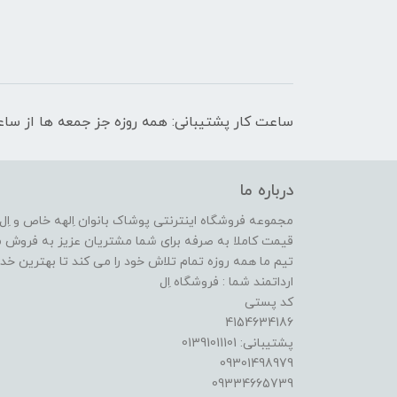
ساعت کار پشتیبانی: همه روزه جز جمعه ها از ساعت 9 صبح الی 
درباره ما
مجموعه فروشگاه اینترنتی پوشاک بانوان اِلهه خاص و اِل ا
قیمت کاملا به صرفه برای شما مشتریان عزیز به فروش م
تیم ما همه روزه تمام تلاش خود را می کند تا بهترین خدما
ارداتمند شما : فروشگاه اِل
کد پستی
4154634186
پشتیبانی: 01391011101
09301498979
09334665739