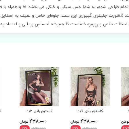
کند 💃.شورت جنیفری گیپوری این ست، جلوه‌ای خاص و لطیف به استایل ش
برای لحظات خاص و روزمره شماست تا همیشه احساس زیبایی و اعتماد ب
کاستوم بادی ۲۰۳
کاستوم بادی ۲۰۲
ک
438,000
438,000
ومان
تومان
تومان
26٪
590,000
26٪
590,000
26