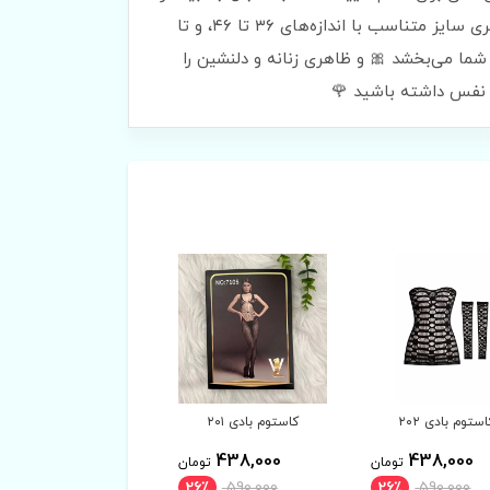
راحتی همزمان هستند. پارچه‌ی توری که با ظرافت تمام طراحی شده، به شما حس سبکی و خنکی می‌بخشد 🌸 و همراه با فری سایز متناسب با اندازه‌های ۳۶ تا ۴۶، و تا
ما می‌بخشد 🎀 و ظاهری زنانه و دلنشین را
ه نفس داشته باشید 🌹
استوم بادی ۲۰۱
فیشنت نگینی ۵۶۱۰۷
ست فانتزی ۱۴۸۲
298,000
438,000
438,000
تومان
تومان
توم
26٪
590,000
26٪
590,000