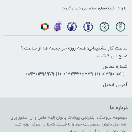
ما را در شبکه‌های اجتماعی دنبال کنید:
ساعت کار پشتیبانی: همه روزه جز جمعه ها از ساعت 9
صبح الی 9 شب
شماره تماس:
( 01391011101 )+( 09334665739 )+( 09301498979)
آدرس ایمیل:
درباره ما
مجموعه فروشگاه اینترنتی پوشاک بانوان اِلهه خاص و اِل استور برای
رفاه حال بانوان محصولات خود را با قیمت کاملا به صرفه برای شما
مشتریان عزیز به فروش می رساند.