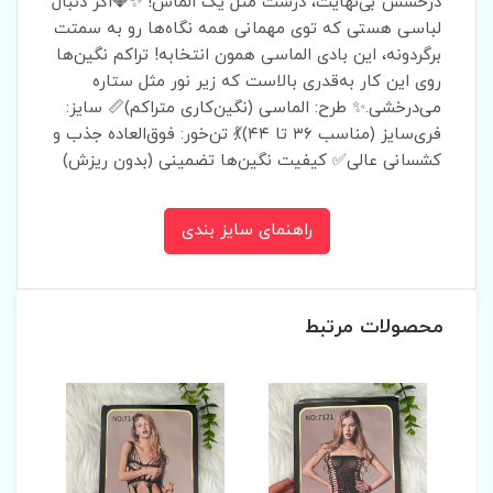
درخشش بی‌نهایت، درست مثل یک الماس! ✨💎اگر دنبال
لباسی هستی که توی مهمانی همه نگاه‌ها رو به سمتت
برگردونه، این بادی الماسی همون انتخابه! تراکم نگین‌ها
روی این کار به‌قدری بالاست که زیر نور مثل ستاره
می‌درخشی.✨ طرح: الماسی (نگین‌کاری متراکم)📏 سایز:
فری‌سایز (مناسب ۳۶ تا ۴۴)💃 تن‌خور: فوق‌العاده جذب و
کشسانی عالی✅ کیفیت نگین‌ها تضمینی (بدون ریزش)
راهنمای سایز بندی
محصولات مرتبط