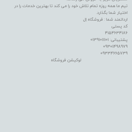
تیم ما همه روزه تمام تلاش خود را می کند تا بهترین خدمات را در
اختیار شما بگذارد.
ارداتمند شما : فروشگاه اِل
کد پستی
4154634186
پشتیبانی: 01391011101
09301498979
09334665739
لوکیشن فروشگاه