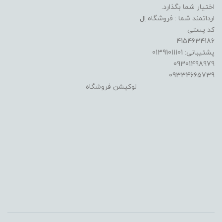
اختیار شما بگذارد.
ارداتمند شما : فروشگاه اِل
کد پستی
4154634186
پشتیبانی: 01391011101
09301498979
09334665739
لوکیشن فروشگاه