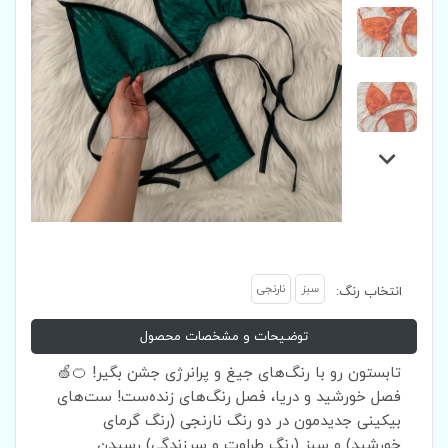
سبز
نارنجی
انتخاب رنگ:
توضیحات و مشخصات محصول
تابستون رو با رنگ‌های جیغ و پرانرژی جشن بگیر! 🍊🍏
فصل خورشید و دریا، فصل رنگ‌های زنده‌ست! ست‌های
بیکینی جدیدمون در دو رنگ نارنجی (رنگ گرمای
خورشید) و سبز (رنگ طراوت و سرزندگی) رسیدن.