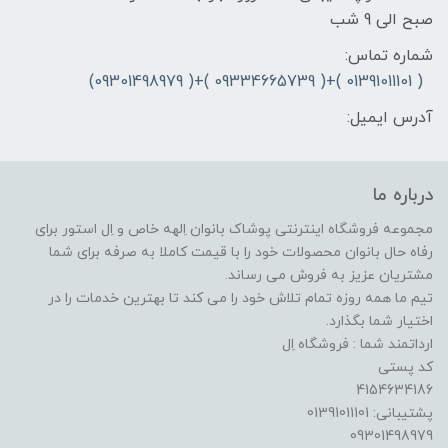
صبح الی 9 شب
شماره تماس:
( 01391011101 )+( 09334665739 )+( 09301498979)
آدرس ایمیل:
درباره ما
مجموعه فروشگاه اینترنتی پوشاک بانوان اِلهه خاص و اِل استور برای
رفاه حال بانوان محصولات خود را با قیمت کاملا به صرفه برای شما
مشتریان عزیز به فروش می رساند.
تیم ما همه روزه تمام تلاش خود را می کند تا بهترین خدمات را در
اختیار شما بگذارد.
ارداتمند شما : فروشگاه اِل
کد پستی
4154634186
پشتیبانی: 01391011101
09301498979