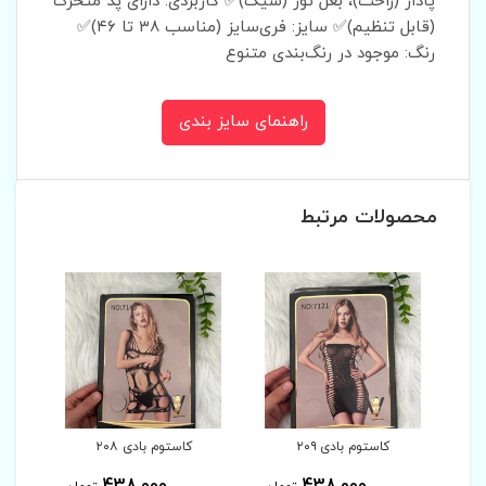
پادار (راحت)، بغل تور (شیک)✅ کاربردی: دارای پد متحرک
(قابل تنظیم)✅ سایز: فری‌سایز (مناسب ۳۸ تا ۴۶)✅
رنگ: موجود در رنگ‌بندی متنوع
راهنمای سایز بندی
محصولات مرتبط
کاستوم بادی ۲۰۸
کاستوم بادی ۲۰۷