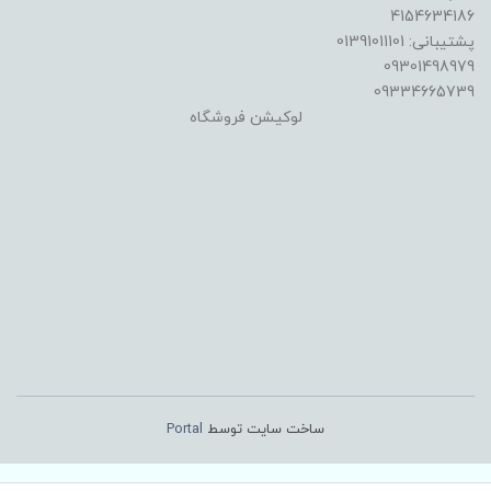
4154634186
پشتیبانی: 01391011101
09301498979
09334665739
لوکیشن فروشگاه
ساخت سایت توسط
Portal