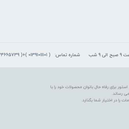
9 شب
شماره تماس:
( 01391011101 )+( 09334665739 )+( 09301498979)
ستور برای رفاه حال بانوان محصولات خود را با
ی رساند.
ت را در اختیار شما بگذارد.