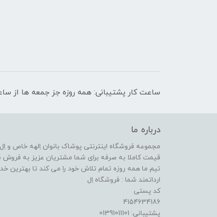
ساعت کار پشتیبانی: همه روزه جز جمعه ها از ساعت 9 صبح الی 
درباره ما
مجموعه فروشگاه اینترنتی پوشاک بانوان اِلهه خاص و اِل ا
قیمت کاملا به صرفه برای شما مشتریان عزیز به فروش م
تیم ما همه روزه تمام تلاش خود را می کند تا بهترین خدما
ارداتمند شما : فروشگاه اِل
کد پستی
4154634186
پشتیبانی: 01391011101