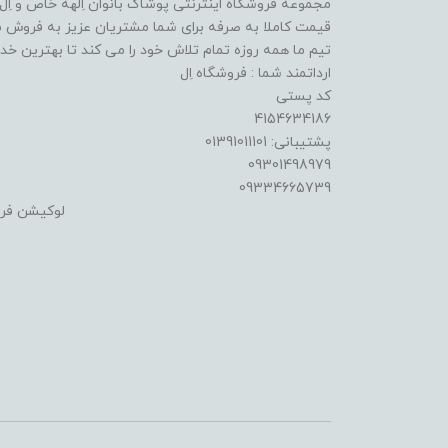
مجموعه فروشگاه اینترنتی پوشاک بانوان اِلهه خاص و اِل ا
قیمت کاملا به صرفه برای شما مشتریان عزیز به فروش م
تیم ما همه روزه تمام تلاش خود را می کند تا بهترین خدما
ارداتمند شما : فروشگاه اِل
کد پستی
4154634186
پشتیبانی: 01391011101
09301498979
09334665739
لوکیشن فر