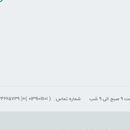
9 شب
شماره تماس:
( 01391011101 )+( 09334665739 )+( 09301498979)