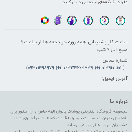
ما را در شبکه‌های اجتماعی دنبال کنید:
ساعت کار پشتیبانی: همه روزه جز جمعه ها از ساعت 9
صبح الی 9 شب
شماره تماس:
( 01391011101 )+( 09334665739 )+( 09301498979)
آدرس ایمیل:
درباره ما
مجموعه فروشگاه اینترنتی پوشاک بانوان اِلهه خاص و اِل استور برای
رفاه حال بانوان محصولات خود را با قیمت کاملا به صرفه برای شما
مشتریان عزیز به فروش می رساند.
تیم ما همه روزه تمام تلاش خود را می کند تا بهترین خدمات را در