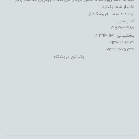
اختیار شما بگذارد.
ارداتمند شما : فروشگاه اِل
کد پستی
4154634186
پشتیبانی: 01391011101
09301498979
09334665739
لوکیشن فروشگاه