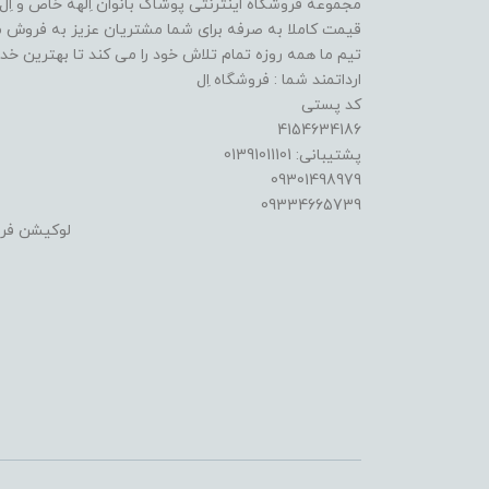
مجموعه فروشگاه اینترنتی پوشاک بانوان اِلهه خاص و اِل ا
قیمت کاملا به صرفه برای شما مشتریان عزیز به فروش م
تیم ما همه روزه تمام تلاش خود را می کند تا بهترین خدما
ارداتمند شما : فروشگاه اِل
کد پستی
4154634186
پشتیبانی: 01391011101
09301498979
09334665739
لوکیشن فر