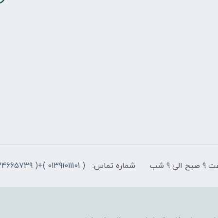
9 شب
شماره تماس:
( 01391011101 )+( 09334665739 )+( 09301498979)