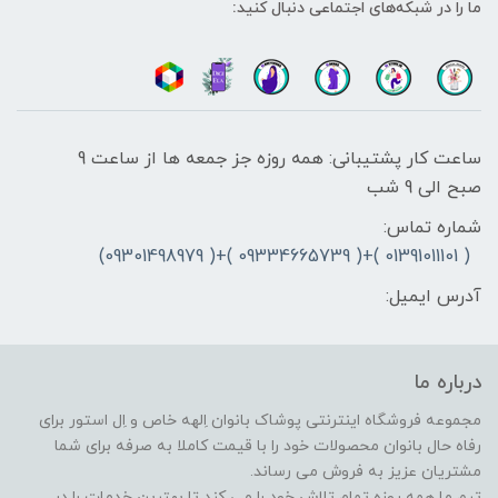
ما را در شبکه‌های اجتماعی دنبال کنید:
ساعت کار پشتیبانی: همه روزه جز جمعه ها از ساعت 9
صبح الی 9 شب
شماره تماس:
( 01391011101 )+( 09334665739 )+( 09301498979)
آدرس ایمیل:
درباره ما
مجموعه فروشگاه اینترنتی پوشاک بانوان اِلهه خاص و اِل استور برای
رفاه حال بانوان محصولات خود را با قیمت کاملا به صرفه برای شما
مشتریان عزیز به فروش می رساند.
تیم ما همه روزه تمام تلاش خود را می کند تا بهترین خدمات را در