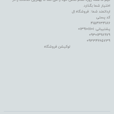
اختیار شما بگذارد.
ارداتمند شما : فروشگاه اِل
کد پستی
4154634186
پشتیبانی: 01391011101
09301498979
09334665739
لوکیشن فروشگاه