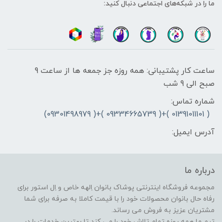
ما را در شبکه‌های اجتماعی دنبال کنید:
ساعت کار پشتیبانی: همه روزه جز جمعه ها از ساعت 9
صبح الی 9 شب
شماره تماس:
( 01391011101 )+( 09334665739 )+( 09301498979)
آدرس ایمیل:
درباره ما
مجموعه فروشگاه اینترنتی پوشاک بانوان اِلهه خاص و اِل استور برای
رفاه حال بانوان محصولات خود را با قیمت کاملا به صرفه برای شما
مشتریان عزیز به فروش می رساند.
تیم ما همه روزه تمام تلاش خود را می کند تا بهترین خدمات را در