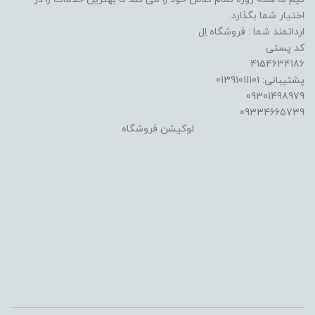
اختیار شما بگذارد.
ارداتمند شما : فروشگاه اِل
کد پستی
4154634186
پشتیبانی: 01391011101
09301498979
09334665739
لوکیشن فروشگاه